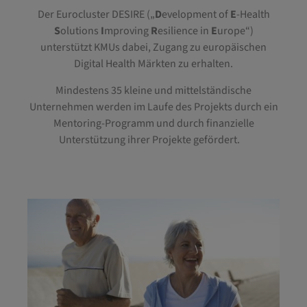
Der Eurocluster DESIRE („
D
evelopment of
E
-Health
S
olutions
I
mproving
R
esilience in
E
urope“)
unterstützt KMUs dabei, Zugang zu
europäischen
Digital Health Märkten zu erhalten.
Mindestens 35 kleine und mittelständische
Unternehmen werden im Laufe des Projekts durch ein
Mentoring-Programm und durch finanzielle
Unterstützung ihrer Projekte gefördert.