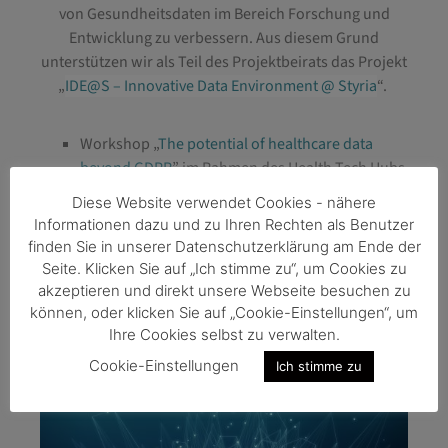
von Gesundheitsdaten im Bereich Forschung und
Entwicklung zu verbessern. Aus diesem Grund
unterstützen wir als Teil des Projektbeirats das Projekt
„
IDE@S – Innovative Data Environment @ Styria
“.
Workshop „
The potential of healthcare data
beyond GDPR
” im Rahmen des Health Tech Hubs
2022
Diese Website verwendet Cookies - nähere
Life Science Slam: Focus “Healthcare Data”
Informationen dazu und zu Ihren Rechten als Benutzer
Herbst 2022
finden Sie in unserer Datenschutzerklärung am Ende der
Delegationsreise Finnland Juni 2023
Seite. Klicken Sie auf „Ich stimme zu“, um Cookies zu
akzeptieren und direkt unsere Webseite besuchen zu
können, oder klicken Sie auf „Cookie-Einstellungen“, um
Ihre Cookies selbst zu verwalten.
Cookie-Einstellungen
Ich stimme zu