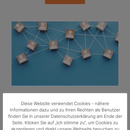
TEAM
Diese Website verwendet Cookies - nähere
Informationen dazu und zu Ihren Rechten als Benutzer
finden Sie in unserer Datenschutzerklärung am Ende der
Mit Know-how in u.a. Betriebswirtschaft,
Seite. Klicken Sie auf „Ich stimme zu“, um Cookies zu
Biotechnologie, Controlling, Elektrotechnik,
akzeptieren und direkt unsere Webseite besuchen zu