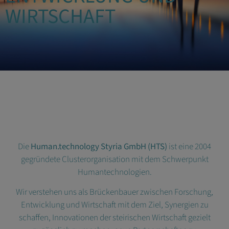
WIRTSCHAFT
Die
Human.technology Styria GmbH (HTS)
ist eine 2004
gegründete Clusterorganisation mit dem Schwerpunkt
Humantechnologien.
Wir verstehen uns als Brückenbauer zwischen Forschung,
Entwicklung und Wirtschaft mit dem Ziel, Synergien zu
schaffen, Innovationen der steirischen Wirtschaft gezielt