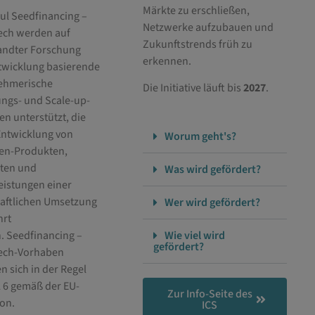
Märkte zu erschließen,
ul
Seedfinancing –
Netzwerke aufzubauen und
ech
werden auf
Zukunftstrends früh zu
ndter Forschung
erkennen.
twicklung basierende
ehmerische
Die Initiative läuft bis
2027
.
ngs- und
Scale-up
-
n unterstützt, die
Entwicklung von
Worum geht's?
ien-Produkten,
ten und
Was wird gefördert?
eistungen einer
haftlichen Umsetzung
Wer wird gefördert?
hrt
n.
Seedfinancing –
Wie viel wird
gefördert?
ech
-Vorhaben
n sich in der Regel
 6 gemäß der EU-
Zur Info-Seite des
ion.
ICS