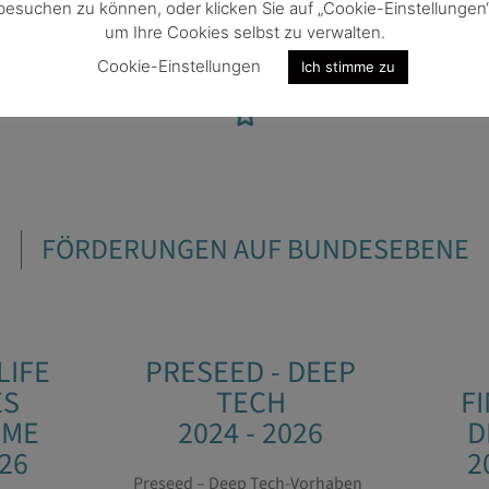
besuchen zu können, oder klicken Sie auf „Cookie-Einstellungen“
um Ihre Cookies selbst zu verwalten.
Cookie-Einstellungen
Ich stimme zu
FÖRDERUNGEN AUF BUNDESEBENE
LIFE
PRESEED - DEEP
ES
TECH
F
MME
2024 - 2026
D
026
2
Preseed – Deep Tech-Vorhaben