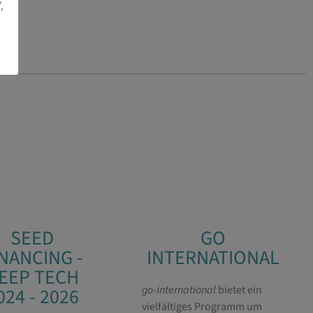
,
SEED
GO
INANCING -
INTERNATIONAL
EEP TECH
go-international
bietet ein
024 - 2026
vielfältiges Programm um