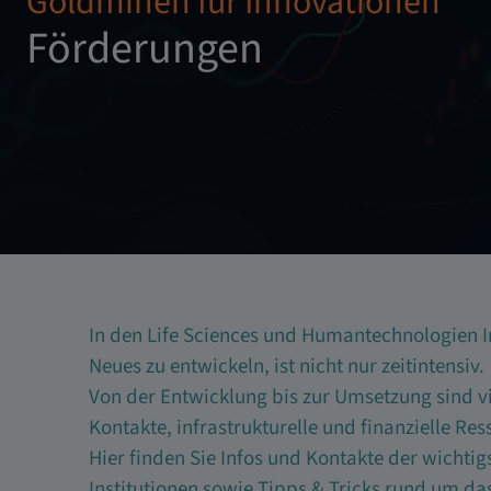
Goldminen für Innovationen
Förderungen
In den Life Sciences und Humantechnologien 
Neues zu entwickeln, ist nicht nur zeitintensiv.
Von der Entwicklung bis zur Umsetzung sind 
Kontakte, infrastrukturelle und finanzielle Res
Hier finden Sie Infos und Kontakte der wichtig
Institutionen sowie Tipps & Tricks rund um d