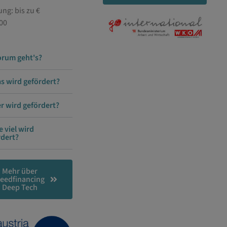
ng: bis zu €
00
rum geht's?
s wird gefördert?
r wird gefördert?
e viel wird
rdert?
Mehr über
eedfinancing
Deep Tech