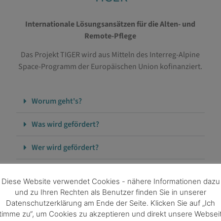
Internationale Lösungsansätzen für die Alten- und
Remote-Pflege
Das Projekt TIGER wird aus Mitteln des Interreg-Alpine
Space-Programm der Europäischen Union kofinanziert.
Worum geht's?
Was wird gefördert?
Wer wird gefördert?
Wer organisiert das?
Diese Website verwendet Cookies - nähere Informationen dazu
und zu Ihren Rechten als Benutzer finden Sie in unserer
Mehr erfahren
Datenschutzerklärung am Ende der Seite. Klicken Sie auf „Ich
timme zu“, um Cookies zu akzeptieren und direkt unsere Websei