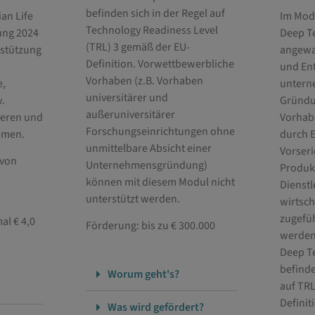
befinden sich in der Regel auf
an Life
Im Mod
Technology Readiness Level
ung 2024
Deep T
(TRL) 3 gemäß der EU-
rstützung
angewa
Definition. Vorwettbewerbliche
und En
Vorhaben (z.B. Vorhaben
e,
untern
universitärer und
.
Gründu
außeruniversitärer
neren und
Vorhabe
Forschungseinrichtungen ohne
umen.
durch 
unmittelbare Absicht einer
Vorser
 von
Unternehmensgründung)
Produk
können mit diesem Modul nicht
Dienstl
unterstützt werden.
wirtsc
zugefü
al € 4,0
Förderung: bis zu € 300.000
werde
Deep T
befinde
Worum geht's?
auf TRL
Definit
Was wird gefördert?