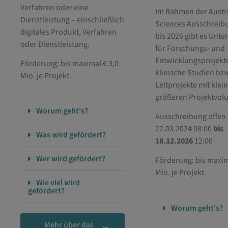
Verfahren oder eine
Im Rahmen der Austri
Dienstleistung – einschließlich
Sciences Ausschreib
digitales Produkt, Verfahren
bis 2026 gibt es Unte
oder Dienstleistung.
für Forschungs- und
Entwicklungsprojekt
Förderung: bis maximal € 3,0
klinische Studien bzw
Mio. je Projekt.
Leitprojekte mit klei
größeren Projektvol
Worum geht's?
Ausschreibung offen
22.03.2024 08:00
bis
Was wird gefördert?
18.12.2026
12:00
Wer wird gefördert?
Förderung: bis maxim
Mio. je Projekt.
Wie viel wird
gefördert?
Worum geht's?
Mehr über das