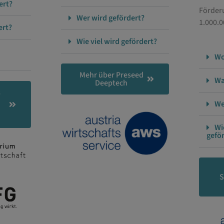
ert?
Förderu
Wer wird gefördert?
1.000.0
ert?
Wie viel wird gefördert?
Wo
Mehr über Preseed
Wa
Deeptech
s
We
Wi
gefö
S