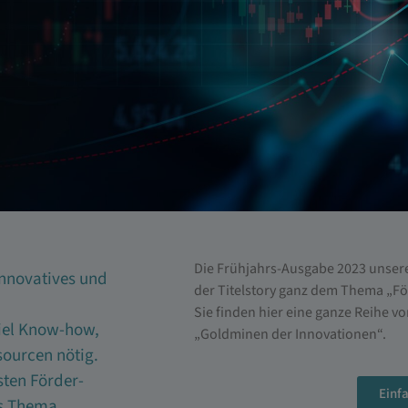
Die Frühjahrs-Ausgabe 2023 unsere
Innovatives und
der Titelstory ganz dem Thema „F
Sie finden hier eine ganze Reihe vo
viel Know-how,
„Goldminen der Innovationen“.
sourcen nötig.
sten Förder-
Einf
as Thema