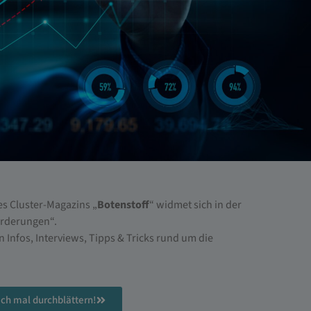
s Cluster-Magazins „
Botenstoff
“ widmet sich in der
örderungen“.
n Infos, Interviews, Tipps & Tricks rund um die
ach mal durchblättern!