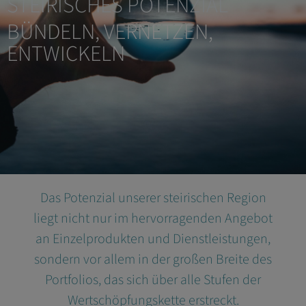
STEIRISCHES POTENZIAL
BÜNDELN, VERNETZEN,
ENTWICKELN
Das Potenzial unserer steirischen Region
liegt nicht nur im hervorragenden Angebot
an Einzelprodukten und Dienstleistungen,
sondern vor allem in der großen Breite des
Portfolios, das sich über alle Stufen der
Wertschöpfungskette erstreckt.