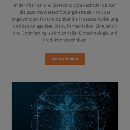
In der Pharma- und Biotechnologie deckt der Cluster
die gesamte Wertschöpfungskette ab – von der
angewandten Forschung über die Prozessentwicklung
und den Anlagenbau bis zu Fermentation, Simulation
und Optimierung, zu industrieller Biotechnologie und
Produktionstechniken.
Mehr erfahren