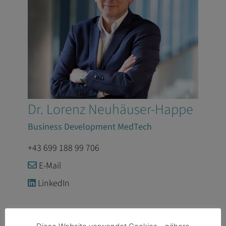
Dr. Lorenz Neuhäuser-Happe
Business Development MedTech
+43 699 188 99 706
E-Mail
LinkedIn