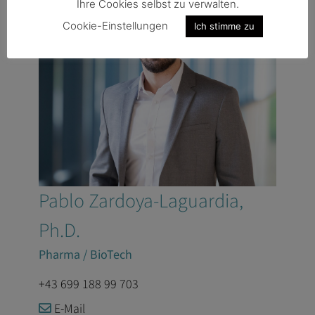
Ihre Cookies selbst zu verwalten.
Cookie-Einstellungen
Ich stimme zu
Pablo Zardoya-Laguardia,
Ph.D.
Pharma / BioTech
+43 699 188 99 703
E-Mail