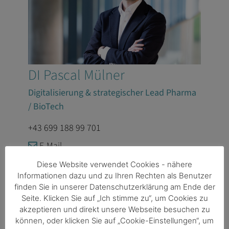
DI Pascal Mülner
Digitalisierung & strategischer Lead Pharma
/ BioTech
+43 699 188 99 701
E-Mail
LinkedIn
Diese Website verwendet Cookies - nähere
Informationen dazu und zu Ihren Rechten als Benutzer
finden Sie in unserer Datenschutzerklärung am Ende der
Seite. Klicken Sie auf „Ich stimme zu“, um Cookies zu
akzeptieren und direkt unsere Webseite besuchen zu
können, oder klicken Sie auf „Cookie-Einstellungen“, um