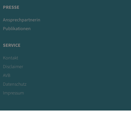
PRESSE
Ansprechpartnerin
Publikationen
SERVICE
Kontakt
Disclaimer
AVB
Datenschutz
Impressum
Copyright Human.technology Styria GmbH / Design & Umsetzung:
Körbler GmbH