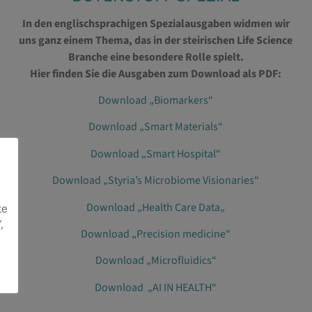
In den englischsprachigen Spezialausgaben widmen wir
uns ganz einem Thema, das in der steirischen Life Science
Branche eine besondere Rolle spielt.
Hier finden Sie die Ausgaben zum Download als PDF:
Download „Biomarkers“
Download „Smart Materials“
Download „Smart Hospital“
Download „Styria’s Microbiome Visionaries“
Download „Health Care Data
„
te
,
Download „Precision medicine“
Download „Microfluidics“
Download „AI IN HEALTH“