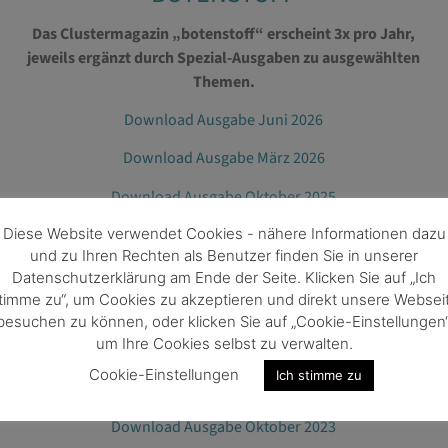
Das Clustermagazin „botenstoff“ erscheint 3x pro Jahr,
jeweils ergänzt durch Spezial-Ausgaben zu ausgewählten
Themen.
Download Ausgabe Juni 2026
Download Ausgabe März 2026
Download Ausgabe Oktober 2025
Diese Website verwendet Cookies - nähere Informationen dazu
Download Ausgabe Juni 2025
und zu Ihren Rechten als Benutzer finden Sie in unserer
Download Ausgabe März 2025
Datenschutzerklärung am Ende der Seite. Klicken Sie auf „Ich
timme zu“, um Cookies zu akzeptieren und direkt unsere Websei
Download Ausgabe Oktober 2024
besuchen zu können, oder klicken Sie auf „Cookie-Einstellungen“
um Ihre Cookies selbst zu verwalten.
Download Ausgabe April 2024
Cookie-Einstellungen
Ich stimme zu
Download Ausgabe Februar 2024
Download Ausgabe Oktober 2023