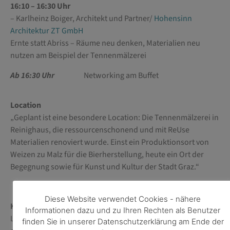
16:10 – 16:30 Uhr
– Karlheinz Boiger, Architekt und Partner/
Hohensinn
Architektur ZT GmbH
Ernte statt Abriss – Räume neu denken, Materialien neu
nutzen am Beispiel der Tennenmälzerei
Ab 16:30 Uhr
Networking am Buffet
Location
„Geplant ist eine besondere Location: Die Tennenmälzerei in
Reinighaus, die ressourcenschonend und mit ReUse
Materialien renoviert wurde. Einst ein Produktionsort von
Weizen zu Malz für die Bierherstellung, heute ein Ort der
Begegnung sowie für Kunst und Kultur der Stadt Graz.“
Diese Website verwendet Cookies - nähere
Kontakt HTS
Informationen dazu und zu Ihren Rechten als Benutzer
Laura Daviña König
finden Sie in unserer Datenschutzerklärung am Ende der