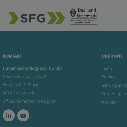
KONTAKT
ÜBER UNS
Human.technology Styria GmbH
Team
Neue Stiftingtalstraße 2
Services
Eingang B, 1. Stock
Schwerpunkt
8010 Graz, Austria
Förderungen
office@humantechnology.at
Kontakt