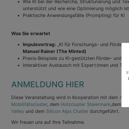
Wie KI bei der Recherche, Strukturierung und Tex
unterstützt und wie eine Optimierung möglich ist
Praktische Anwendungsfälle (Prompting) für KI
Was Sie erwartet
Impulsvortrag:
„KI für Forschungs- und Förderan
Manuel Rainer (The Minted)
Praxis-Beispiele zu KI-gestützten Förder- und F
Interaktiver Austausch mit Expert:innen und Te
s
ANMELDUNG HIER
Diese Veranstaltung wird in Kooperation mit dem
ACst
Mobilitätscluster
, dem
Holzcluster Steiermark
,dem
Gr
Valley
und dem
Silicon Alps Cluster
durchgeführt.
Wir freuen uns auf Ihre Teilnahme.