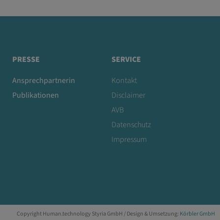
PRESSE
SERVICE
Ansprechpartnerin
Kontakt
Publikationen
Disclaimer
AVB
Datenschutz
Impressum
Copyright Human.technology Styria GmbH / Design & Umsetzung:
Körbler GmbH