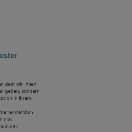
n
ester
an dem wir Ihnen
men geben, sondern
ation in Ihrem
 der heimischen
nehmen
eichnete