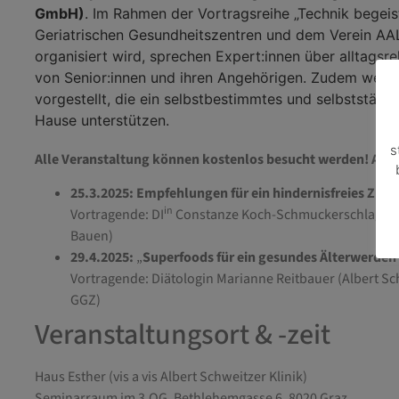
GmbH)
. Im Rahmen der Vortragsreihe „Technik begeist
Geriatrischen Gesundheitszentren und dem Verein AA
organisiert wird, sprechen Expert:innen über alltags
von Senior:innen und ihren Angehörigen. Zudem werd
vorgestellt, die ein selbstbestimmtes und selbstständ
Hause unterstützen.
s
Alle Veranstaltung können kostenlos besucht werden! Auch
25.3.2025: Empfehlungen für ein hindernisfreies Zuh
in
Vortragende: DI
Constanze Koch-Schmuckerschlag (Ref
Bauen)
29.4.2025:
„
Superfoods für ein gesundes Älterwerden
Vortragende: Diätologin Marianne Reitbauer (Albert Sch
GGZ)
Veranstaltungsort & -zeit
Haus Esther (vis a vis Albert Schweitzer Klinik)
Seminarraum im 3.OG, Bethlehemgasse 6, 8020 Graz