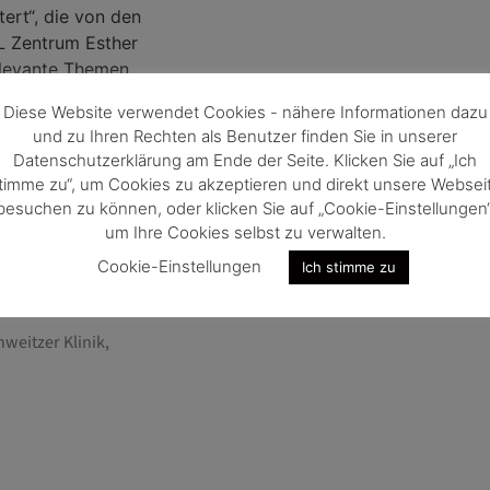
ert“, die von den
L Zentrum Esther
relevante Themen
en Technologien
Diese Website verwendet Cookies - nähere Informationen dazu
iges Leben zu
und zu Ihren Rechten als Benutzer finden Sie in unserer
Datenschutzerklärung am Ende der Seite. Klicken Sie auf „Ich
timme zu“, um Cookies zu akzeptieren und direkt unsere Websei
 die folgenden:
besuchen zu können, oder klicken Sie auf „Cookie-Einstellungen“
um Ihre Cookies selbst zu verwalten.
ause
erat Barrierefreies
Cookie-Einstellungen
Ich stimme zu
“
weitzer Klinik,