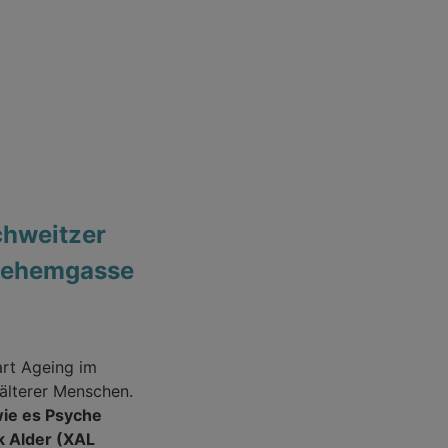
Schweitzer
hlehemgasse
rt Ageing im
älterer Menschen.
wie es Psyche
k Alder (XAL