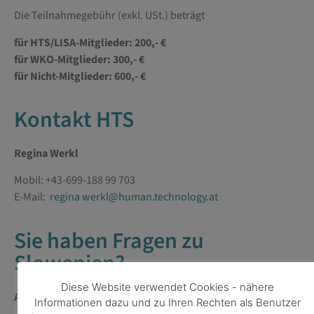
Die Teilnahmegebühr (exkl. USt.) beträgt
für HTS/LISA
-Mitglieder: 200,- €
für WKO-Mitglieder: 300,- €
für Nicht-Mitglieder: 600,- €
Kontakt HTS
Regina Werkl
Mobil: +43-699-188 99 703
E-Mail:
regina werkl@human.technology.at
Sie haben Fragen zu
Slowenien?
Diese Website verwendet Cookies - nähere
AußenwirtschaftsCenter Laibach
Informationen dazu und zu Ihren Rechten als Benutzer