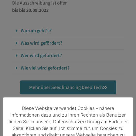
Die Ausschreibung ist offen
bis bis 30.09.2023
Worum geht's?
Was wird gefördert?
Wer wird gefördert?
Wie viel wird gefördert?
Mehr über Seedfinancing Deep Tech
Diese Website verwendet Cookies - nähere
Informationen dazu und zu Ihren Rechten als Benutzer
finden Sie in unserer Datenschutzerklärung am Ende der
Seite. Klicken Sie auf „Ich stimme zu“, um Cookies zu
GO INTERNATIONAL
akzeptieren und direkt unsere Webseite besuchen zu