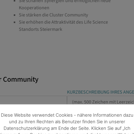
Sie schaffen Synergien und ermöglichen neue
Kooperationen
Sie stärken die Cluster Community
Sie erhöhen die Attraktivität des Life Science
Standorts Steiermark
ter Community
KURZBESCHREIBUNG IHRES ANG
Diese Website verwendet Cookies - nähere Informationen dazu
und zu Ihren Rechten als Benutzer finden Sie in unserer
NG FÜR CLUSTER MEMBER*
Datenschutzerklärung am Ende der Seite. Klicken Sie auf „Ich