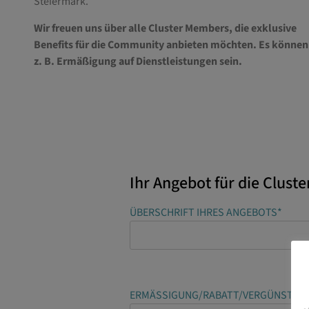
Steiermark.
Wir freuen uns über alle Cluster Members, die exklusive
Benefits für die Community anbieten möchten. Es können
z. B. Ermäßigung auf Dienstleistungen sein.
Ihr Angebot für die Clus
ÜBERSCHRIFT IHRES ANGEBOTS*
ERMÄSSIGUNG/RABATT/VERGÜNSTIGU