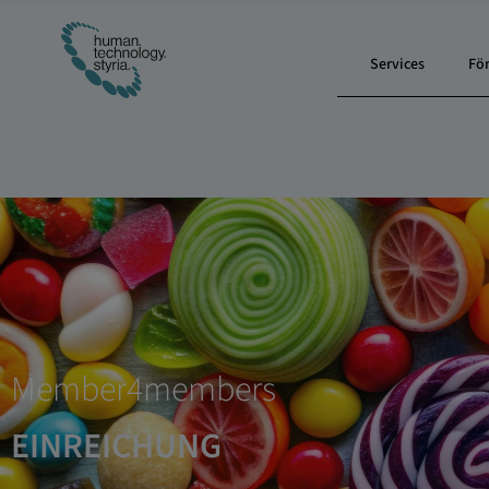
Services
Fö
Member4members
EINREICHUNG