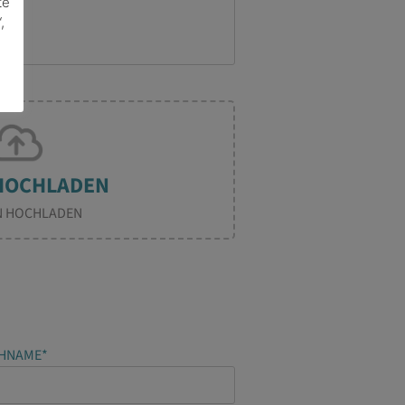
te
,
N HOCHLADEN
0
OF 5
HNAME*