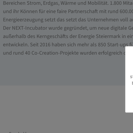
Bereichen Strom, Erdgas, Wärme und Mobilität. 1.800 Mita
und ihr Können für eine faire Partnerschaft mit rund 600.0
Energieerzeugung setzt das setzt das Unternehmen voll a
Der NEXT-Incubator wurde gegründet, um neue digitale G
außerhalb des Kerngeschäfts der Energie Steiermark in e
entwickeln. Seit 2016 haben sich mehr als 850 Start-up
und rund 40 Co-Creation-Projekte wurden erfolgreich dur
s