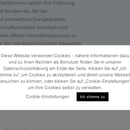
rbeiterInnen setzen ihre Erfahrung
00 Kunden ein. Bei der
uf erneuerbare Energiequellen.
eschäftsmodelle innerhalb und
inem offenen Innovationsprozess zu
s für das Inkubatorprogramm beworben
chgeführt.
Diese Website verwendet Cookies - nähere Informationen dazu
und zu Ihren Rechten als Benutzer finden Sie in unserer
Datenschutzerklärung am Ende der Seite. Klicken Sie auf „Ich
timme zu“, um Cookies zu akzeptieren und direkt unsere Websei
besuchen zu können, oder klicken Sie auf „Cookie-Einstellungen“
um Ihre Cookies selbst zu verwalten.
Cookie-Einstellungen
Ich stimme zu