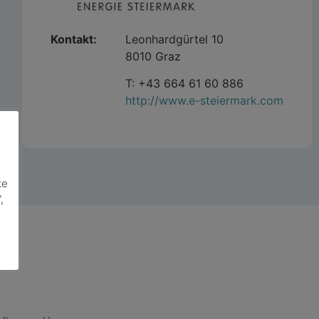
Kontakt:
Leonhardgürtel 10
8010 Graz
T: +43 664 61 60 886
http://www.e-steiermark.com
te
,