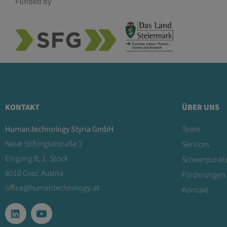
Funded by
KONTAKT
ÜBER UNS
Human.technology Styria GmbH
Team
Neue Stiftingtalstraße 2
Services
Eingang B, 1. Stock
Schwerpunkt
8010 Graz, Austria
Förderungen
office@humantechnology.at
Kontakt