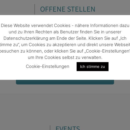
OFFENE STELLEN
Diese Website verwendet Cookies - nähere Informationen dazu
sche Life Science Community ist auch ein sehr lebendiger St
und zu Ihren Rechten als Benutzer finden Sie in unserer
tschöpfungskette bieten sich zahlreiche und ganz untersch
Datenschutzerklärung am Ende der Seite. Klicken Sie auf „Ich
timme zu“, um Cookies zu akzeptieren und direkt unsere Websei
er geht es zu den offenen Jobs bei Fraunhofer Austria Resea
besuchen zu können, oder klicken Sie auf „Cookie-Einstellungen“
um Ihre Cookies selbst zu verwalten.
Cookie-Einstellungen
Ich stimme zu
Zu den Stellenausschreibungen
EVENTS