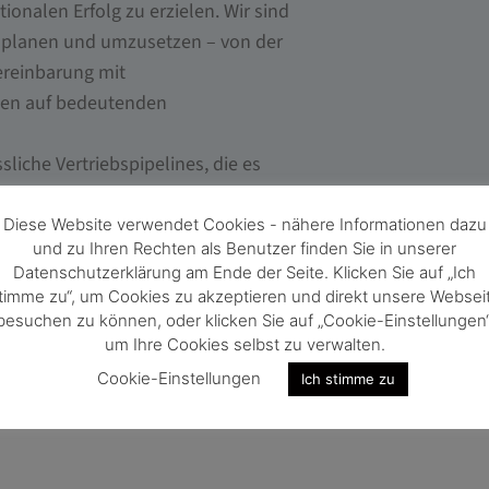
onalen Erfolg zu erzielen. Wir sind
zu planen und umzusetzen – von der
ereinbarung mit
den auf bedeutenden
sliche Vertriebspipelines, die es
, was sie am besten können –
Diese Website verwendet Cookies - nähere Informationen dazu
und zu Ihren Rechten als Benutzer finden Sie in unserer
Datenschutzerklärung am Ende der Seite. Klicken Sie auf „Ich
timme zu“, um Cookies zu akzeptieren und direkt unsere Websei
besuchen zu können, oder klicken Sie auf „Cookie-Einstellungen“
um Ihre Cookies selbst zu verwalten.
Cookie-Einstellungen
Ich stimme zu