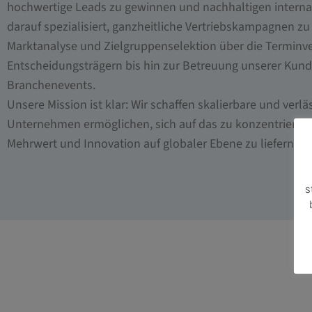
hochwertige Leads zu gewinnen und nachhaltigen internati
darauf spezialisiert, ganzheitliche Vertriebskampagnen 
Marktanalyse und Zielgruppenselektion über die Terminv
Entscheidungsträgern bis hin zur Betreuung unserer Kun
Branchenevents.
Unsere Mission ist klar: Wir schaffen skalierbare und verläs
Unternehmen ermöglichen, sich auf das zu konzentrieren
Mehrwert und Innovation auf globaler Ebene zu liefern.
s