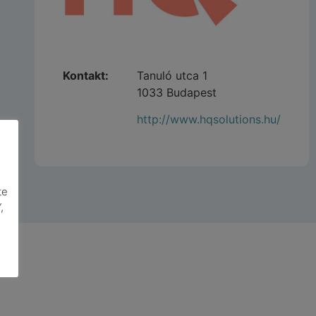
Kontakt:
Tanuló utca 1
1033 Budapest
http://www.hqsolutions.hu/
te
,