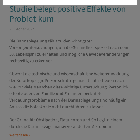
Studie belegt positive Effekte von
Probiotikum
2. Oktober 2022
Die Darmspiegelung zählt zu den wichtigsten
Vorsorgeuntersuchungen, um die Gesundheit speziell nach dem
50. Lebensjahr zu erhalten und mögliche Gewebeveränderungen
rechtzeitig zu erkennen.
Obwohl die technische und wissenschaftliche Weiterentwicklung
der Koloskopie große Fortschritte gemacht hat, scheuen nach
wie vor viele Menschen diese wichtige Untersuchung: Persönlich
erlebte oder von Familie und Freunden berichtete
Verdauungsprobleme nach der Darmspiegelung sind häufig ein
Anlass, die Koloskopie nicht durchführen zu lassen.
Der Grund für Obstipation, Flatulenzen und Co liegt in einem
durch die Darm-Lavage massiv veränderten Mikrobiom.
Weiterlesen »