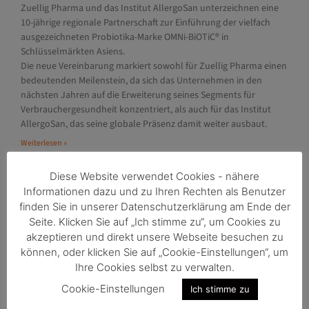
Zuellig Pharma und das Institut AllergoSan unterzeichnen eine
10-jährige regionale Partnerschaft zur Einführung der vielfach
ausgezeichneten Probiotika-Marke OMNi-BiOTiC® in
Schlüsselmärkten Asiens.
Die neue Vereinbarung markiert sowohl für Zuellig Pharma einen
bedeutenden Meilenstein, da sich das Unternehmen in den
nächsten Jahren auf die Erweiterung seines Segments für
Verbrauchergesundheit konzentriert, als auch für das Institut
AllergoSan, das seine globale Präsenz damit weiter ausbaut.
Weiterlesen »
Diese Website verwendet Cookies - nähere
Informationen dazu und zu Ihren Rechten als Benutzer
finden Sie in unserer Datenschutzerklärung am Ende der
Seite. Klicken Sie auf „Ich stimme zu“, um Cookies zu
akzeptieren und direkt unsere Webseite besuchen zu
können, oder klicken Sie auf „Cookie-Einstellungen“, um
Ihre Cookies selbst zu verwalten.
Cookie-Einstellungen
Ich stimme zu