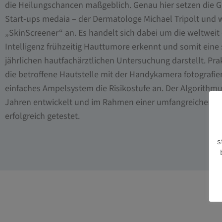
die Heilungschancen maßgeblich. Genau hier setzen die 
Start-ups medaia – der Dermatologe Michael Tripolt und we
„SkinScreener“ an. Es handelt sich dabei um die weltweit 
Intelligenz frühzeitig Hauttumore erkennt und somit ein
jährlichen hautfachärztlichen Untersuchung darstellt. Pra
die betroffene Hautstelle mit der Handykamera fotografier
einfaches Ampelsystem die Risikostufe an. Der Algorithmu
Jahren entwickelt und im Rahmen einer umfangreichen m
erfolgreich getestet.
s