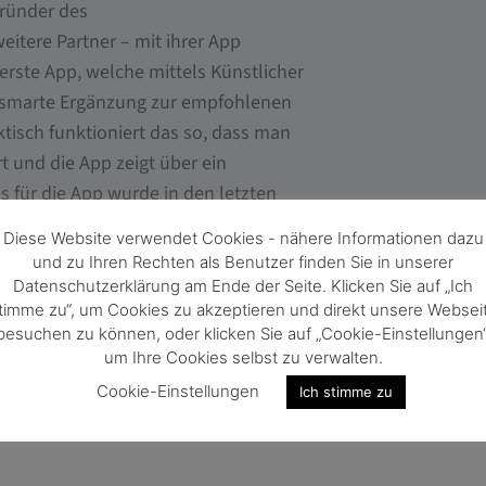
Gründer des
itere Partner – mit ihrer App
erste App, welche mittels Künstlicher
e smarte Ergänzung zur empfohlenen
ktisch funktioniert das so, dass man
t und die App zeigt über ein
s für die App wurde in den letzten
edizinischen Studie überaus
Diese Website verwendet Cookies - nähere Informationen dazu
und zu Ihren Rechten als Benutzer finden Sie in unserer
Datenschutzerklärung am Ende der Seite. Klicken Sie auf „Ich
timme zu“, um Cookies zu akzeptieren und direkt unsere Websei
besuchen zu können, oder klicken Sie auf „Cookie-Einstellungen“
um Ihre Cookies selbst zu verwalten.
Cookie-Einstellungen
Ich stimme zu