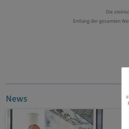
Die steiri
Entlang der gesamten Wer
News
s