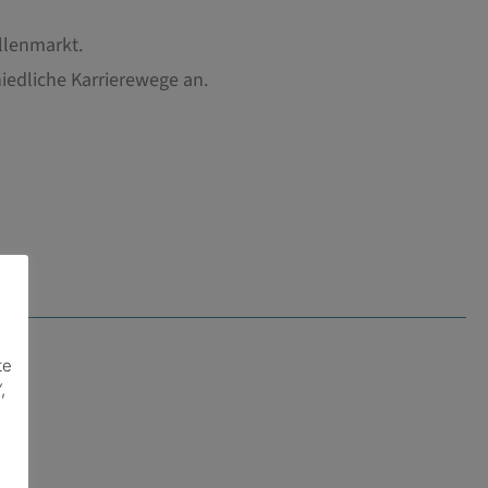
ellenmarkt.
iedliche Karrierewege an.
te
,