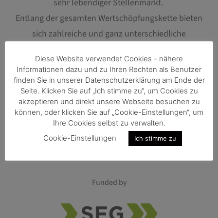
sehr lebendiger Stellenmarkt.
Entlang der gesamten Wertschöpfungskette bieten
sich zahlreiche und ganz unterschiedliche
Karrierewege an.
Diese Website verwendet Cookies - nähere
Informationen dazu und zu Ihren Rechten als Benutzer
Hier geht es zu den offenen Jobs bei der TU Graz:
finden Sie in unserer Datenschutzerklärung am Ende der
Seite. Klicken Sie auf „Ich stimme zu“, um Cookies zu
akzeptieren und direkt unsere Webseite besuchen zu
Zu den Stellenausschreibungen
können, oder klicken Sie auf „Cookie-Einstellungen“, um
Ihre Cookies selbst zu verwalten.
Cookie-Einstellungen
Ich stimme zu
Funded by