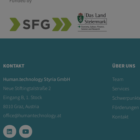
Funded by
KONTAKT
ÜBER UNS
Human.technology Styria GmbH
Team
Neue Stiftingtalstraße 2
Services
Eingang B, 1. Stock
Schwerpunkt
8010 Graz, Austria
Förderungen
office@humantechnology.at
Kontakt