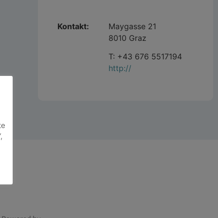
Kontakt:
Maygasse 21
8010 Graz
T: +43 676 5517194
http://
te
,