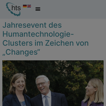
Jahresevent des
Humantechnologie-
Clusters im Zeichen von
„Changes“