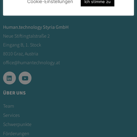
Cookie-Einstellungen
Ich stimme zu
KONTAKT
Human.technology Styria GmbH
Neue Stiftingtalstraße 2
Eingang B, 1. Stock
8010 Graz, Austria
office@humantechnology.at
ÜBER UNS
Team
Services
Schwerpunkte
Förderungen