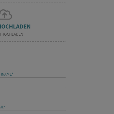
N HOCHLADEN
0
OF 5
HNAME*
IL*