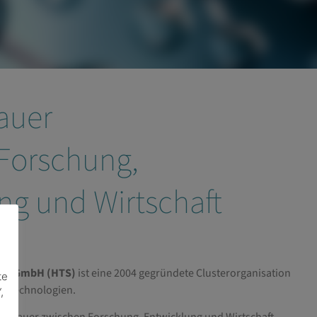
auer
Forschung,
ng und Wirtschaft
ria GmbH (HTS)
ist eine 2004 gegründete Clusterorganisation
te
ntechnologien.
,