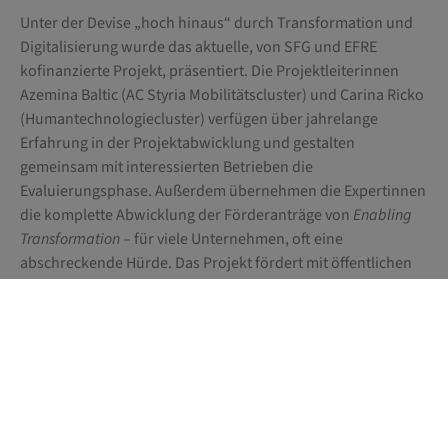
Unter der Devise „hoch hinaus“ durch Transformation und
Digitalisierung wurde das aktuelle, von SFG und EFRE
kofinanzierte Projekt, präsentiert. Die Projektleiterinnen
Azemina Baltic (AC Styria Mobilitätscluster) und Carina Ricko
(Humantechnologiecluster) verfügen über jahrelange
Erfahrung in der Projektabwicklung und gestalten
gemeinsam mit interessierten Betrieben die
Evaluierungsphase. Außerdem übernehmen die Expertinnen
die komplette Abwicklung der Förderanträge von
Enabling
Transformation
– für viele Unternehmen, oft eine
abschreckende Hürde. Das Projekt fördert mit öffentlichen
Mitteln die systematische Beratung von steirischen
Unternehmen.
Gemeinsam mit Beratern geht es dann in die Umsetzung von
Enabling Transformation
. Die beiden Cluster stellen einen
Pool an Consultants zur Verfügung. Einer davon ist Gerald
Jaritz, Geschäftsführer der GJ-Denkfabrik. Auch er hat