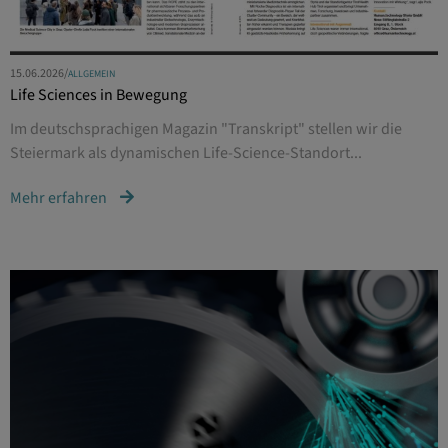
15.06.2026
/
ALLGEMEIN
Life Sciences in Bewegung
Im deutschsprachigen Magazin "Transkript" stellen wir die
Steiermark als dynamischen Life-Science-Standort...
Mehr erfahren