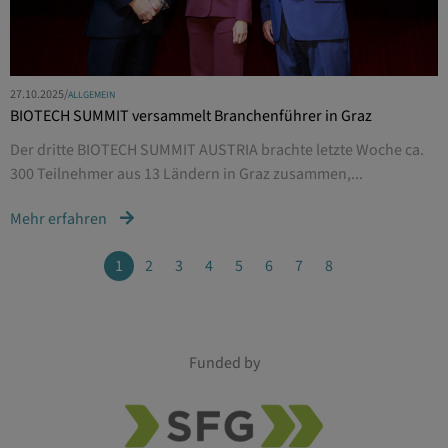
27.10.2025
/
ALLGEMEIN
BIOTECH SUMMIT versammelt Branchenführer in Graz
Der dritte BIOTECH SUMMIT AUSTRIA brachte letzte Woche ca.
300 Teilnehmer aus 13 Ländern in Graz zusammen,...
Mehr erfahren
1
2
3
4
5
6
7
8
Funded by