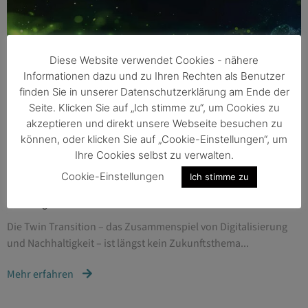
Diese Website verwendet Cookies - nähere
Informationen dazu und zu Ihren Rechten als Benutzer
finden Sie in unserer Datenschutzerklärung am Ende der
Seite. Klicken Sie auf „Ich stimme zu“, um Cookies zu
akzeptieren und direkt unsere Webseite besuchen zu
können, oder klicken Sie auf „Cookie-Einstellungen“, um
Ihre Cookies selbst zu verwalten.
Cookie-Einstellungen
Ich stimme zu
04.02.2026
/
ALLGEMEIN
DIGITALISIERUNG
Enabling Transformation startet wieder durch
Die Twin Transition – das Zusammenspiel von Digitalisierung
und Nachhaltigkeit – ist längst kein Zukunftsthema...
Mehr erfahren