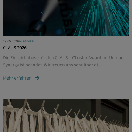
19.05.2026
/
ALLGEMEIN
CLAUS 2026
Die Einreichphase für den CLAUS – CLuster Award for Unique
Synergy ist beendet. Wir freuen uns sehr über di...
Mehr erfahren