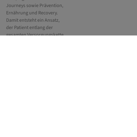
Journeys sowie Prävention,
Ernährung und Recovery.
Damit entsteht ein Ansatz,
der Patient entlang der
gesamten Versorgungskette
begleitet – von der
Früherkennung über die
Akutversorgung bis zur
Nachsorge im häuslichen
Umfeld.
Gesucht werden Unternehmen und Organisationen mit
Kompetenzen in Bereichen wie MedTech, Diagnostik,
Sensorik, Mikroelektronik, Software, Künstliche Intelligenz,
Data Analytics, Telemedizin, Connectivity, Cybersecurity,
mobilen Plattformen, Logistik, Pflege, Homecare, Ernährung,
Prävention, Forschung sowie Gesundheits- und
Sozialeinrichtungen.