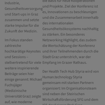
die Basis für neue Kooperationen
Industrie,
und Projekte. Ziel der Konferenz ist
Gesundheitsversorgung
es, Innovationen zu beschleunigen
und Start-ups in Graz
und die Zusammenarbeit innerhalb
zusammen und setzte
des internationalen
starke Impulse für die
Gesundheitsökosystems nachhaltig
Zukunft der Medizin.
zu stärken. Ein besonderes
Im Fokus standen
Netzworking Highlight, das zudem
zahlreiche
die Wertschätzung der Konferenz
hochkarätige Keynotes
und ihrer Teilnehmenden durch die
und Sessions –
Stadt Graz unterstrich, war der
stellvertretend für viele
Empfang im Grazer Rathaus.
weitere inspirierende
Der Health Tech Hub Styria wird von
Beiträge seien hier
Human.technology Styria
einige genannt: Michael
gemeinsam mit starken Partnern
Fuchsjäger
organisiert: Im Organisationsteam
(Medizinische
sind neben der Steirischen
Universität Graz) zeigte
Wirtschaftsförderung SFG und dem
auf, wie moderne