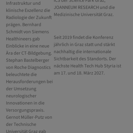
ICS der Science Park Graz,
Infrastruktur und
JOANNEUM RESEARCH und die
klinische Exzellenz die
Medizinische Universität Graz.
Radiologie der Zukunft
prägen. Bernhard
Schmidt von Siemens
Seit 2019 findet die Konferenz
Healthineers gab
jährlich in Graz statt und stärkt
Einblicke in eine neue
nachhaltig die internationale
Ära der CT-Bildgebung.
Sichtbarkeit des Standorts. Der
Stephan Bastelberger
nächste Health Tech Hub Styria ist
von Roche Diagnostics
am 17. und 18. März 2027.
beleuchtete die
Herausforderungen bei
der Umsetzung
neurologischer
Innovationen in die
Versorgungspraxis.
Gernot Müller-Putz von
der Technische
Universität Graz gab