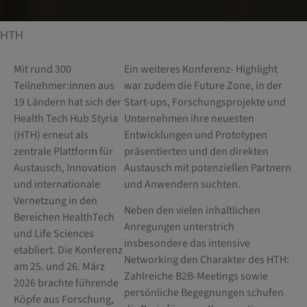
HTH
Mit rund 300
Ein weiteres Konferenz- Highlight
Teilnehmer:innen aus
war zudem die Future Zone, in der
19 Ländern hat sich der
Start-ups, Forschungsprojekte und
Health Tech Hub Styria
Unternehmen ihre neuesten
(HTH) erneut als
Entwicklungen und Prototypen
zentrale Plattform für
präsentierten und den direkten
Austausch, Innovation
Austausch mit potenziellen Partnern
und internationale
und Anwendern suchten.
Vernetzung in den
Neben den vielen inhaltlichen
Bereichen HealthTech
Anregungen unterstrich
und Life Sciences
insbesondere das intensive
etabliert. Die Konferenz
Networking den Charakter des HTH:
am 25. und 26. März
Zahlreiche B2B-Meetings sowie
2026 brachte führende
persönliche Begegnungen schufen
Köpfe aus Forschung,