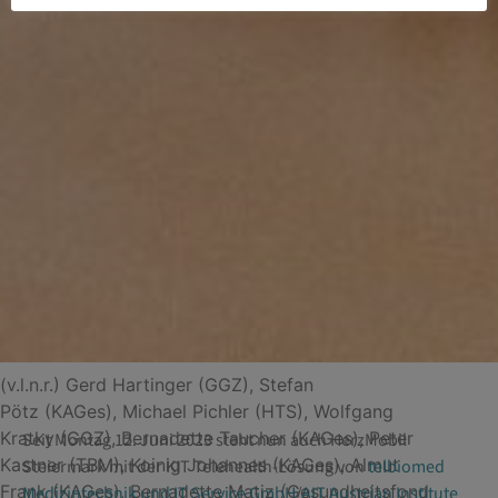
(v.l.n.r.) Gerd Hartinger (GGZ), Stefan
Pötz (KAGes), Michael Pichler (HTS), Wolfgang
Kratky (GGZ), Bernadette Taucher (KAGes), Peter
Seit Montag 12. Juni 2023 steht nun auch HerzMobil
Kastner (TBM), Koinig Johannes (KAGes), Almut
Steiermark mit der KIT Telehealth-Lösung von
telbiomed
Frank (KAGes), Bernadette Matiz (Gesundheitsfond
Medizintechnik und IT Service GmbH
/
AIT Austrian Institute