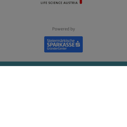
Powered by
KONTAKT
Human.technology Styria GmbH
Neue Stiftingtalstraße 2
Eingang B, 1. Stock
8010 Graz, Austria