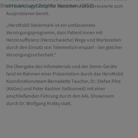
Steiermark) und Brigitte Hermann (GGZ)
of Technology GmbH
für Besucher und Interessierte zum
Ausprobieren bereit.
„HerzMobil Steiermark ist ein umfassendes
Versorgungsprogramm, dass Patient:innen mit
Herzinsuffizienz (Herzschwäche) Wege und Wartezeiten
durch den Einsatz von Telemedizin erspart – bei gleicher
Versorgungssicherheit.“
Die Übergabe des Infomaterials und der Demo-Geräte
fand im Rahmen einer Präsentation durch das HerzMobil
Koordinationsteam Bernadette Taucher, Dr. Stefan Pötz
(KAGes) und Peter Kastner (telbiomed) mit einer
anschließenden Führung durch den AAL-Showroom
durch Dr. Wolfgang Kratky statt.