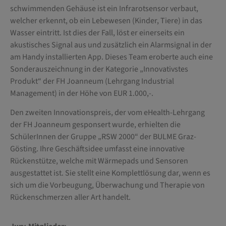
schwimmenden Gehäuse ist ein Infrarotsensor verbaut,
welcher erkennt, ob ein Lebewesen (Kinder, Tiere) in das
Wasser eintritt. Ist dies der Fall, löst er einerseits ein
akustisches Signal aus und zusätzlich ein Alarmsignal in der
am Handy installierten App. Dieses Team eroberte auch eine
Sonderauszeichnung in der Kategorie „Innovativstes
Produkt“ der FH Joanneum (Lehrgang Industrial
Management) in der Höhe von EUR 1.000,-.
Den zweiten Innovationspreis, der vom eHealth-Lehrgang
der FH Joanneum gesponsert wurde, erhielten die
SchülerInnen der Gruppe „RSW 2000“ der BULME Graz-
Gösting. Ihre Geschäftsidee umfasst eine innovative
Rückenstütze, welche mit Wärmepads und Sensoren
ausgestattet ist. Sie stellt eine Komplettlösung dar, wenn es
sich um die Vorbeugung, Überwachung und Therapie von
Rückenschmerzen aller Art handelt.