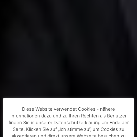
Diese Website verwendet Cookies - nähere
Informationen dazu und zu Ihren Rechten als Benutzer
finden Sie in unserer Datenschutzerklärung am Ende der
Seite. Klicken Sie auf „Ich stimme zu“, um Cookies zu
akzeptieren und direkt unsere Webseite besuchen zu