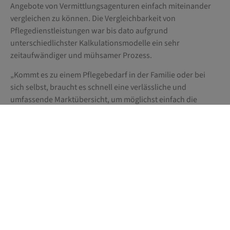
Angebote von Vermittlungsagenturen einfach miteinander
vergleichen zu können. Die Vergleichbarkeit von
Pflegedienstleistungen war bis dato aufgrund
unterschiedlichster Kalkulationsmodelle ein sehr
zeitaufwändiger und mühsamer Prozess.
„Kommt es zu einem Pflegebedarf in der Familie oder bei
sich selbst, braucht es schnell eine verlässliche und
umfassende Marktübersicht, um möglichst einfach die
besten und passendsten Betreuer:innen zu finden“, weiß
HerzensPortal Mitgründer Oliver Wimmer. „Das ist leichter
gesagt als getan. Denn, um die unterschiedlichen
Pflegeagenturen miteinander vergleichen zu können,
mussten viele Daten der Anbieter vereinheitlicht werden“,
ergänzt sein Mitgründer Konstantin Pollanz.
Pressekontakt:
Thomas Reiter, Reiter PR