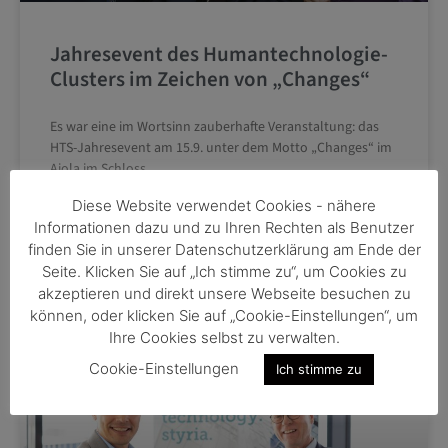
Jahresevent des Humantechnologie-
Clusters im Zeichen von „Changes“
Es war eine im Wortsinn zauberhafte Veranstaltung: das
HTS-Jahresevent am 15.9. unter dem Motto „Changes“ im
Aiola im Schloss.
Diese Website verwendet Cookies - nähere
JETZT WEITERLESEN »
Informationen dazu und zu Ihren Rechten als Benutzer
finden Sie in unserer Datenschutzerklärung am Ende der
18. September 2022
Seite. Klicken Sie auf „Ich stimme zu“, um Cookies zu
akzeptieren und direkt unsere Webseite besuchen zu
können, oder klicken Sie auf „Cookie-Einstellungen“, um
Ihre Cookies selbst zu verwalten.
Cookie-Einstellungen
Ich stimme zu