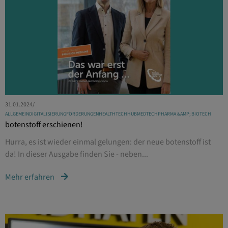
31.01.2024
/
ALLGEMEIN
DIGITALISIERUNG
FÖRDERUNGEN
HEALTHTECHHUB
MEDTECH
PHARMA &AMP; BIOTECH
botenstoff erschienen!
Hurra, es ist wieder einmal gelungen: der neue botenstoff ist
da! In dieser Ausgabe finden Sie - neben...
Mehr erfahren