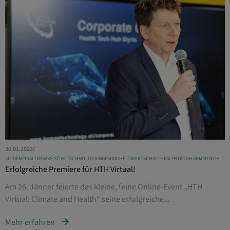
30.01.2023
/
ALLGEMEIN
ALTERSASSISTIVE TECHNOLOGIEN
GESUNDHEITSWIRTSCHAFT
HEALTHTECHHUB
MEDTECH
Erfolgreiche Premiere für HTH Virtual!
Am 26. Jänner feierte das kleine, feine Online-Event „HTH
Virtual: Climate and Health“ seine erfolgreiche...
Mehr erfahren