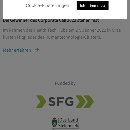
Cookie-Einstellungen
Ich stimme zu
27.01.2022
/
ALLGEMEIN
ALTERSASSISTIVE TECHNOLOGIEN
DIGITALISIERUNG
HEALTHTECHHUB
MEDTECH
Die Gewinner des Corporate Call 2022 stehen fest
Im Rahmen des Health Tech Hubs am 27. Jänner 2022 in Graz
kürten Mitglieder des Humantechnologie-Clusters...
Mehr erfahren
Funded by