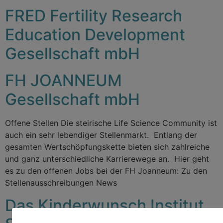
FRED Fertility Research
Education Development
Gesellschaft mbH
FH JOANNEUM
Gesellschaft mbH
Offene Stellen Die steirische Life Science Community ist
auch ein sehr lebendiger Stellenmarkt. Entlang der
gesamten Wertschöpfungskette bieten sich zahlreiche
und ganz unterschiedliche Karrierewege an. Hier geht
es zu den offenen Jobs bei der FH Joanneum: Zu den
Stellenausschreibungen News
Das Kinderwunsch Institut