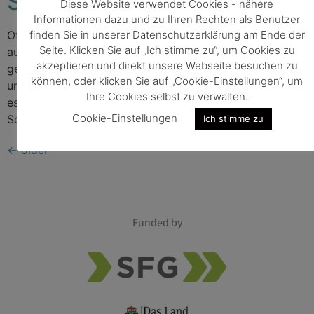
Schenk GmbH
Diese Website verwendet Cookies - nähere
Informationen dazu und zu Ihren Rechten als Benutzer
finden Sie in unserer Datenschutzerklärung am Ende der
Offene Stellen Die steirische Life Science Community ist
Seite. Klicken Sie auf „Ich stimme zu“, um Cookies zu
auch ein sehr lebendiger Stellenmarkt. Entlang der
akzeptieren und direkt unsere Webseite besuchen zu
gesamten Wertschöpfungskette bieten sich zahlreiche
können, oder klicken Sie auf „Cookie-Einstellungen“, um
und ganz unterschiedliche Karrierewege an. Hier geht
Ihre Cookies selbst zu verwalten.
es zu den offenen Jobs beim Kinderwunsch Institut
Cookie-Einstellungen
Schenk: Zu den Stellenausschreibungen
Ich stimme zu
←
older
Funded by