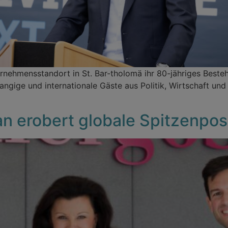
nehmensstandort in St. Bar-tholomä ihr 80-jähriges Bestehe
gige und internationale Gäste aus Politik, Wirtschaft und 
San erobert globale Spitzenpos