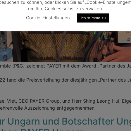
besuchen zu können, oder klicken Sie auf „Cookie-Einstellungen“
um Ihre Cookies selbst zu verwalten.
Cookie-Einstellungen
Ich stimme zu
amble (P&G) zeichnet PAYER mit dem Award „Partner des Ja
fand die Preisverleihung der diesjährigen „Partner des J
el Viet, CEO PAYER Group, und Herr Shing Leong Hui, Eig
e ehrenvolle Auszeichnung entgegennehmen.
ür Ungarn und Botschafter Un