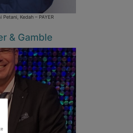
i Petani, Kedah – PAYER
ter & Gamble
te