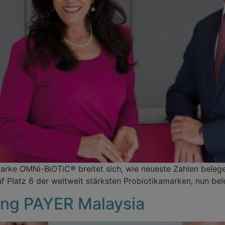
Marke OMNi-BiOTiC® breitet sich, wie neueste Zahlen beleg
 Platz 6 der weltweit stärksten Probiotikamarken, nun bele
nung PAYER Malaysia