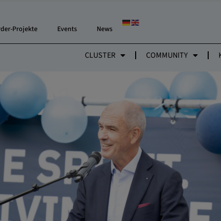
EIERT 80-JÄHRIGES JUBILÄ
ND WIRTSCHAFT
rder-Projekte
Events
News
CLUSTER
COMMUNITY