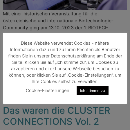
Mit einer historischen Veranstaltung für die
österreichische und internationale Biotechnologie-
Community ging am 13.10. 2023 der 1. BIOTECH
SUMMIT AUSTRIA in Graz nach zwei Tagen
inhaltsreicher Diskussionen und Networking zu Ende.
Diese Website verwendet Cookies - nähere
Informationen dazu und zu Ihren Rechten als Benutzer
Die Veranstaltung, die gemeinsam von BIOTECH
finden Sie in unserer Datenschutzerklärung am Ende der
Seite. Klicken Sie auf „Ich stimme zu“, um Cookies zu
AUSTRIA, dem wegweisenden Verband der
akzeptieren und direkt unsere Webseite besuchen zu
Biotechnologiebranche in Österreich, und der
können, oder klicken Sie auf „Cookie-Einstellungen“, um
dynamischen, steirischen Life Science
Ihre Cookies selbst zu verwalten.
Clusterorganisation Human.technology Styria
ausgerichtet wurde, hinterließ einen bleibenden
Cookie-Einstellungen
Ich stimme zu
Eindruck in der Branche.
Das waren die CLUSTER
CONNECTIONS Vol. 2