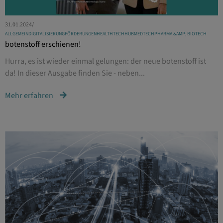
31.01.2024
/
ALLGEMEIN
DIGITALISIERUNG
FÖRDERUNGEN
HEALTHTECHHUB
MEDTECH
PHARMA &AMP; BIOTECH
botenstoff erschienen!
Hurra, es ist wieder einmal gelungen: der neue botenstoff ist
da! In dieser Ausgabe finden Sie - neben...
Mehr erfahren