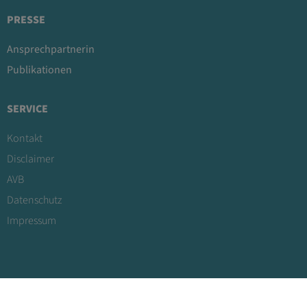
PRESSE
Ansprechpartnerin
Publikationen
SERVICE
Kontakt
Disclaimer
AVB
Datenschutz
Impressum
Copyright Human.technology Styria GmbH / Design & Umsetzung:
Körbler GmbH