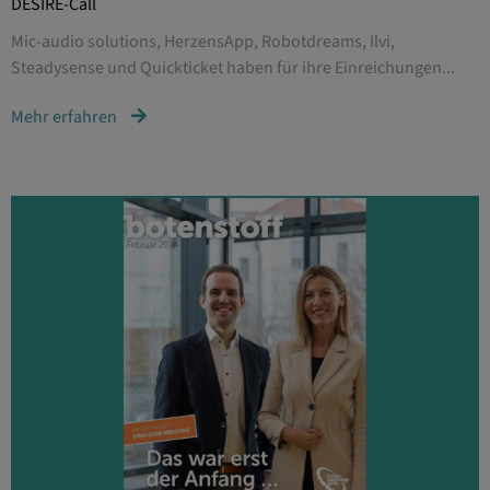
DESIRE-Call
Mic-audio solutions, HerzensApp, Robotdreams, Ilvi,
Steadysense und Quickticket haben für ihre Einreichungen...
Mehr erfahren