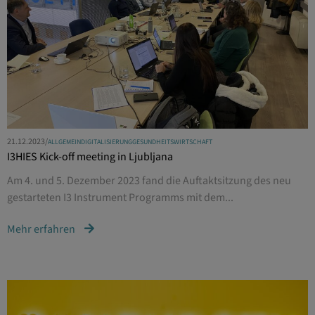
21.12.2023
/
ALLGEMEIN
DIGITALISIERUNG
GESUNDHEITSWIRTSCHAFT
I3HIES Kick-off meeting in Ljubljana
Am 4. und 5. Dezember 2023 fand die Auftaktsitzung des neu
gestarteten I3 Instrument Programms mit dem...
Mehr erfahren