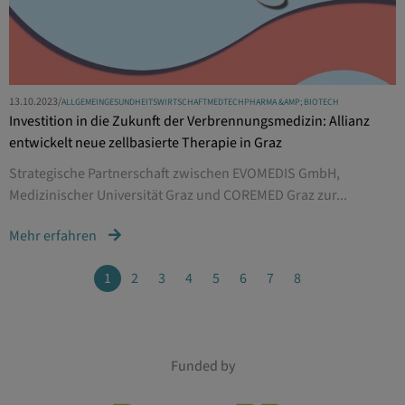
13.10.2023
/
ALLGEMEIN
GESUNDHEITSWIRTSCHAFT
MEDTECH
PHARMA &AMP; BIOTECH
Investition in die Zukunft der Verbrennungsmedizin: Allianz
entwickelt neue zellbasierte Therapie in Graz
Strategische Partnerschaft zwischen EVOMEDIS GmbH,
Medizinischer Universität Graz und COREMED Graz zur...
Mehr erfahren
1
2
3
4
5
6
7
8
Funded by